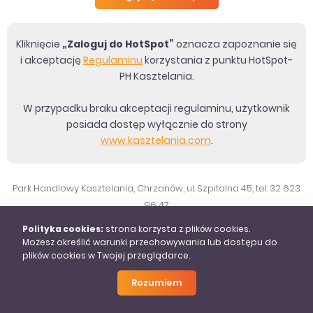
„Zaloguj do HotSpot”
Kliknięcie
oznacza zapoznanie się
i akceptację
Regulaminu
korzystania z punktu HotSpot-
PH Kasztelania.
W przypadku braku akceptacji regulaminu, użytkownik
posiada dostęp wyłącznie do strony
www.kasztelania.com
.
Park Handlowy Kasztelania, Chrzanów, ul. Szpitalna 45, tel. 32 623
96 47
COPYRIGHT© 2020, ALL RIGHTS RESERVED.
Polityka cookies:
strona korzysta z plików cookies.
Możesz określić warunki przechowywania lub dostępu do
plików cookies w Twojej przeglądarce.
Rozumiem