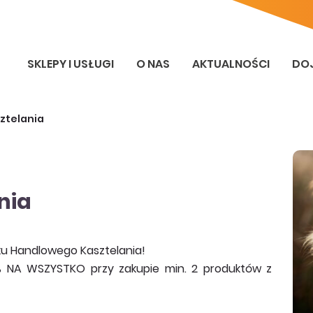
SKLEPY I USŁUGI
O NAS
AKTUALNOŚCI
DO
ztelania
nia
rku Handlowego Kasztelania!
% NA WSZYSTKO przy zakupie min. 2 produktów z