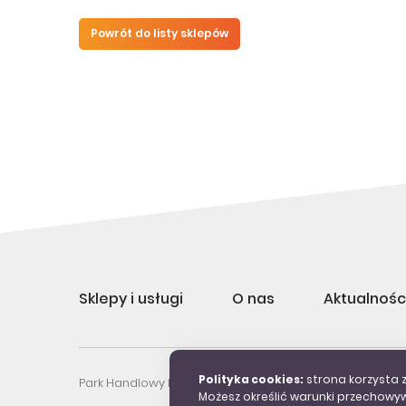
Powrót do listy sklepów
Sklepy i usługi
O nas
Aktualnośc
Polityka cookies:
strona korzysta z
Park Handlowy Kasztelania, Chrzanów, ul. Szpitalna 45, te
Możesz określić warunki przechowyw