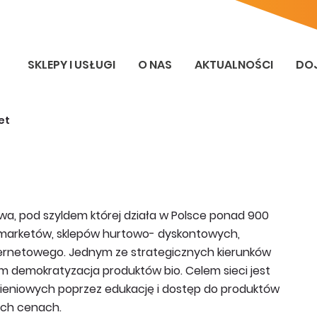
SKLEPY I USŁUGI
O NAS
AKTUALNOŚCI
DO
et
wa, pod szyldem której działa w Polsce ponad 900
rmarketów, sklepów hurtowo- dyskontowych,
nternetowego. Jednym ze strategicznych kierunków
m demokratyzacja produktów bio. Celem sieci jest
niowych poprzez edukację i dostęp do produktów
ych cenach.