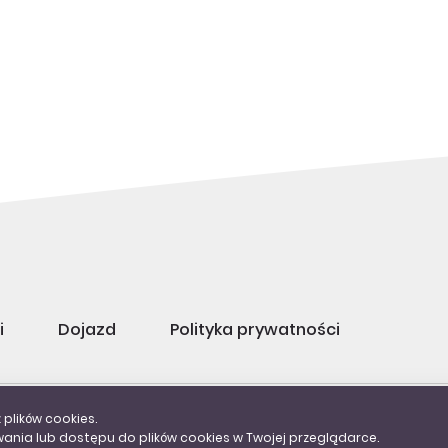
i
Dojazd
Polityka prywatności
 plików cookies.
l. 32 623 96 47
ania lub dostępu do plików cookies w Twojej przeglądarce.