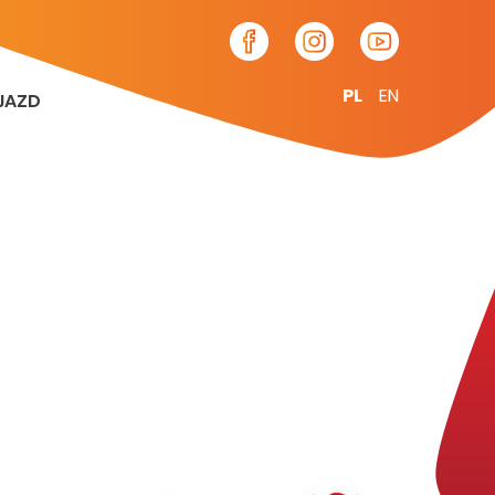
PL
EN
JAZD