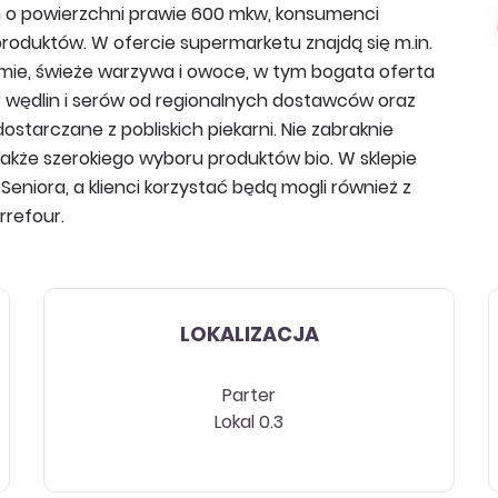
o powierzchni prawie 600 mkw, konsumenci
produktów. W ofercie supermarketu znajdą się m.in.
amie, świeże warzywa i owoce, w tym bogata oferta
 wędlin i serów od regionalnych dostawców oraz
ostarczane z pobliskich piekarni. Nie zabraknie
także szerokiego wyboru produktów bio. W sklepie
eniora, a klienci korzystać będą mogli również z
rrefour.
LOKALIZACJA
Parter
Lokal 0.3