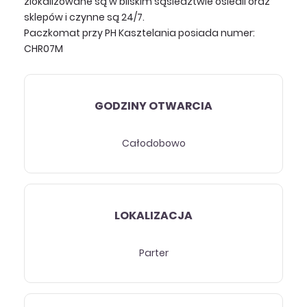
zlokalizowane są w bliskim sąsiedztwie osiedli oraz
sklepów i czynne są 24/7.
Paczkomat przy PH Kasztelania posiada numer:
CHR07M
GODZINY OTWARCIA
Całodobowo
LOKALIZACJA
Parter